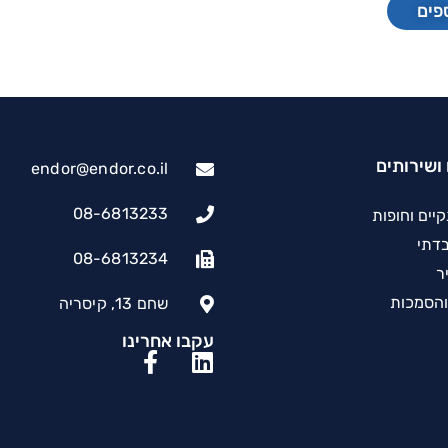
פים
ושירותים
endor@endor.co.il
08-6813233
יים וחופות
בדתי
08-6813234
יר
והסמכות
שחם 13, קיסריה
עקבו אחרינו