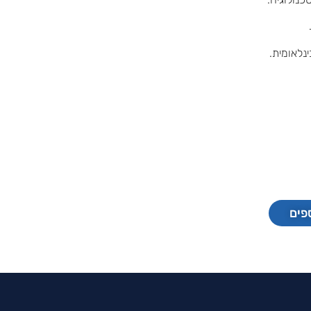
נלאומית.
פים