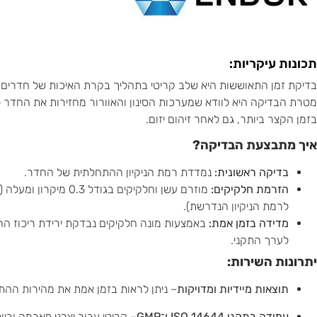
תכונות עיקריות:
בדיקת זמן התאוששות היא שלב קריטי בתהליך בקרת האיכות של חדרים נ
מטרת הבדיקה היא לוודא שמערכות הסינון והאוורור מחזירות את החדר לר
בזמן הקצר ביותר, גם לאחר זיהום יזום.
איך מתבצעת הבדיקה?
בדיקה ראשונית:
נמדדת רמת הניקיון ההתחלתית של החדר.
הזרמת חלקיקים:
לרמת הניקיון הנדרשת).
מדידה בזמן אמת:
באמצעות מונה חלקיקים נבדקת ירידת ריכוז ה
לערך התקני.
יתרונות השירות:
תוצאות מיידיות ומדויקות
– ניתן לראות בזמן אמת את מהירות ההת
עמידה בתקני ISO 14644 ו־GMP
– קריטי עבור יצרני פארמה וביוט