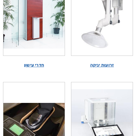
זרועות יניקה
חדרי עישון