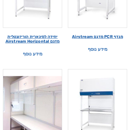
מנדף PCR מדגם Airstream
יחידה למינארית הוריזונטלית
מדגם Airstream Horizontal
מידע נוסף
מידע נוסף