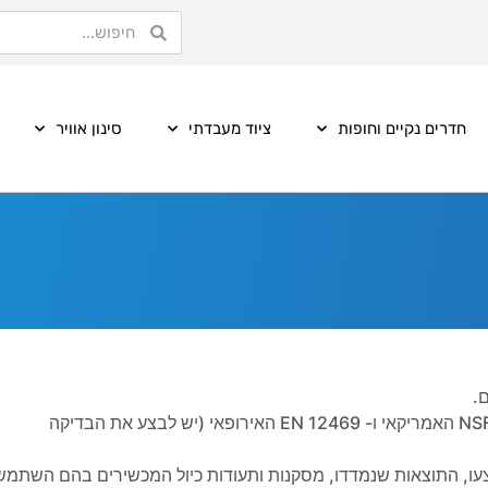
חדרים נקיים וחופות
ציוד מעבדתי
סינון אוויר
.
המנדפים הביולוגים נבדקים על פי הנחיות התקנים הבינלאומיים NSF49 האמריקאי ו- EN 12469 האירופאי (יש לבצע את הבדיקה
עו, התוצאות שנמדדו, מסקנות ותעודות כיול המכשירים בהם השתמש