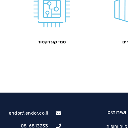
ים
סמי קונדקטור
ושירותים
endor@endor.co.il
08-6813233
יים וחופות